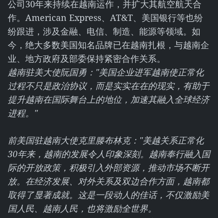
公司30年来持续在越南运作，并扩大其航空航天合
作。American Express、AT&T、美国银行等也纷
纷跟进，涉及金融、电信、制造、能源等领域。如
今，绝大多数美国知名品牌已在越南扎根，与越南企
业、地方政府及部委保持紧密合作关系。
越南驻美大使阮国勇："美国企业进军越南使正常化
过程不只是政治协议，而是实实在在的现实，有助于
提升越南在国际舞台上的地位，加速其融入全球经济
进程。"
前美国驻越南大使克里滕布林克："美越关系正常化
30年来，越南的发展令人印象深刻。越南奉行融入国
际的开放政策，积极引入外部资源，推动市场不断开
放。在经济发展、对外关系及双边合作方面，越南都
取得了显著成就。这是一段动人的佳话，不仅激励美
国人民、越南人民，也将激励全世界。