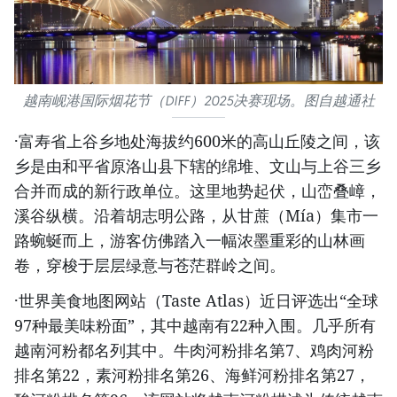
越南岘港国际烟花节（DIFF）2025决赛现场。图自越通社
·富寿省上谷乡地处海拔约600米的高山丘陵之间，该
乡是由和平省原洛山县下辖的绵堆、文山与上谷三乡
合并而成的新行政单位。这里地势起伏，山峦叠嶂，
溪谷纵横。沿着胡志明公路，从甘蔗（Mía）集市一
路蜿蜒而上，游客仿佛踏入一幅浓墨重彩的山林画
卷，穿梭于层层绿意与苍茫群岭之间。
·世界美食地图网站（Taste Atlas）近日评选出“全球
97种最美味粉面”，其中越南有22种入围。几乎所有
越南河粉都名列其中。牛肉河粉排名第7、鸡肉河粉
排名第22，素河粉排名第26、海鲜河粉排名第27，