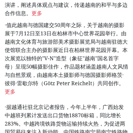
演讲，阐述具体观点与建议，传递越南的和平与多边
合作信息。
更多
·值此越南与德国建交50周年之际，关于越南的摄影
展于7月12日至13日在柏林市中心世界花园举行。由
越南文化体育与旅游部美术摄影展览局与越南驻德大
使馆联合主办的摄影展近日在柏林世界花园开幕。本
次展览以独特的"V-N"造型（象征"越南"国名首字
母）呈现50幅摄影佳作，作品题材涵盖越南人文风情
与自然景观，由越南本土摄影师与德国摄影师格茨·
彼得·雷歇尔特（Götz Peter Reichelt）共同创作。
更多
·据越通社驻北京记者报告，今年上半年，广西始发
中越班列累计发送出口货物18870标箱，同比增长
283%。中越跨境铁路货物运输持续火热，为促进两
国贸易往来注入新动能。中国铁路南宁局南宁铁路物