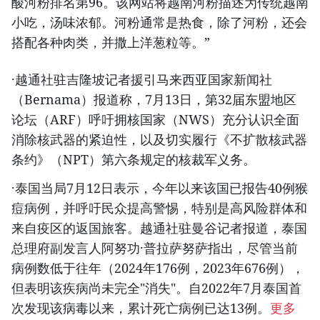
酸河粉排名第96。该网站将越南河粉描述为传统越南
小吃，汤味浓郁。河粉通常是热食，除了河粉，还会
搭配各种肉类，并撒上洋葱粒等。”
·越通社驻吉隆坡记者援引马来西亚国家新闻社
（Bernama）报道称，7月13日，第32届东盟地区
论坛（ARF）呼吁拥核国家（NWS）充分认识全面
消除核武器的紧迫性，以及切实履行《不扩散核武器
条约》（NPT）第六条规定的核裁军义务。
·泰国当局7月12日表示，今年以来该国已报告40例猴
痘病例，并呼吁民众提高警惕，特别是高风险群体和
来自疫区的返国旅客。越通社驻曼谷记者报道，泰国
总理府副发言人阿努功·普拉萨努萨指出，尽管当前
病例数低于往年（2024年176例，2023年676例），
但表明该疾病尚未完全"消失"。自2022年7月泰国首
次发现该病毒以来，累计死亡病例已达13例。
更多