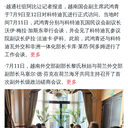
·越通社驻阿比让记者报道，越南国会副主席武鸿青
于7月9日至12日对科特迪瓦进行正式访问。当地时
间7月11日，武鸿青分别与科特迪瓦国民议会副议长
沃伊·梅拉·加斯东举行会谈，并会见了科特迪瓦参议
院副议长萨拉·法迪卡·萨科。此前，武鸿青还与科特
迪瓦外交和非洲一体化部长卡库·莱昂·阿多姆进行了
工作会谈。
更多
·7月11日，越南外交部副部长黎氏秋姮与荷兰外交部
副部长马塞尔·德·芬克在荷兰海牙共同主持召开了首
次副外长级政治磋商会议。
更多