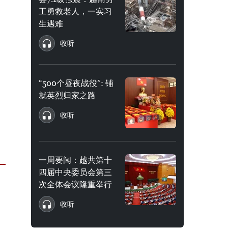
工勇救老人，一实习
生遇难
收听
“500个昼夜战役”: 铺
就英烈归家之路
收听
一周要闻：越共第十
四届中央委员会第三
次全体会议隆重举行
收听