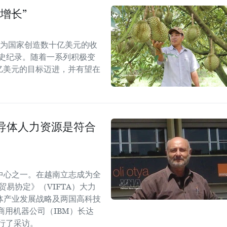
增长”
能为国家创造数十亿美元的收
历史纪录。随着一系列积极变
5亿美元的目标迈进，并有望在
导体人力资源是符合
中心之一。在越南立志成为全
易协定》（VIFTA）大力
体产业发展战略及两国高科技
商用机器公司（IBM）长达
进行了采访。