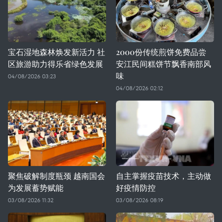
宝石湿地森林焕发新活力 社
2000份传统煎饼免费品尝
区旅游助力得乐省绿色发展
安江民间糕饼节飘香南部风
味
04/08/2026 03:23
04/08/2026 02:12
聚焦破解制度瓶颈 越南国会
自主掌握疫苗技术，主动做
为发展蓄势赋能
好疫情防控
03/08/2026 11:32
03/08/2026 08:19