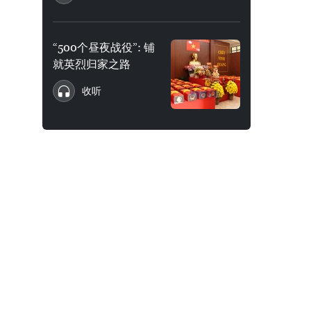
“500个昼夜战役”: 铺
就英烈归家之路
收听