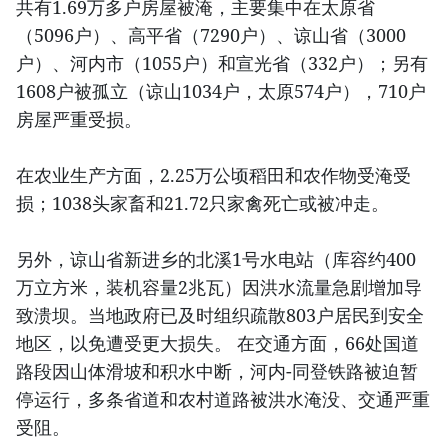
共有1.69万多户房屋被淹，主要集中在太原省
（5096户）、高平省（7290户）、谅山省（3000
户）、河内市（1055户）和宣光省（332户）；另有
1608户被孤立（谅山1034户，太原574户），710户
房屋严重受损。
在农业生产方面，2.25万公顷稻田和农作物受淹受
损；1038头家畜和21.72只家禽死亡或被冲走。
另外，谅山省新进乡的北溪1号水电站（库容约400
万立方米，装机容量2兆瓦）因洪水流量急剧增加导
致溃坝。当地政府已及时组织疏散803户居民到安全
地区，以免遭受更大损失。 在交通方面，66处国道
路段因山体滑坡和积水中断，河内-同登铁路被迫暂
停运行，多条省道和农村道路被洪水淹没、交通严重
受阻。