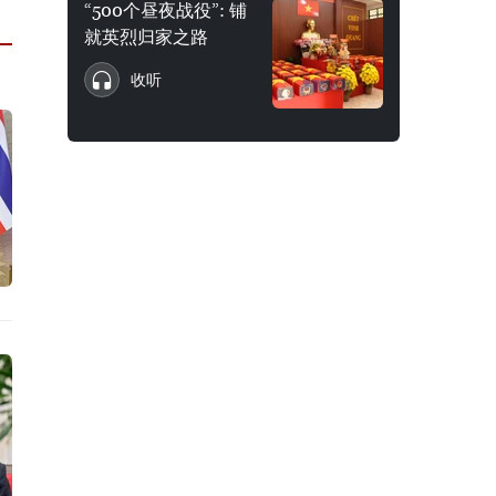
“500个昼夜战役”: 铺
就英烈归家之路
收听