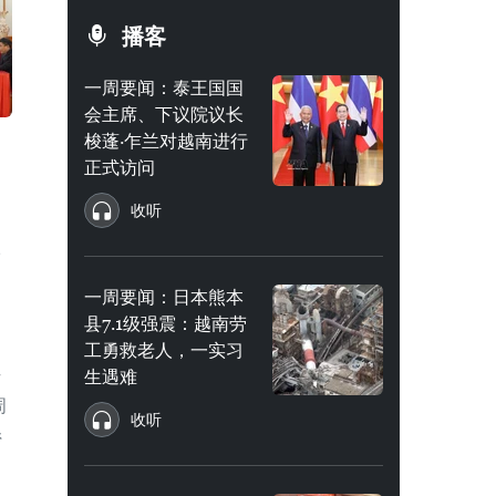
播客
一周要闻：泰王国国
会主席、下议院议长
梭蓬·乍兰对越南进行
正式访问
收听
级
一周要闻：日本熊本
县7.1级强震：越南劳
工勇救老人，一实习
生遇难
作
周
收听
系