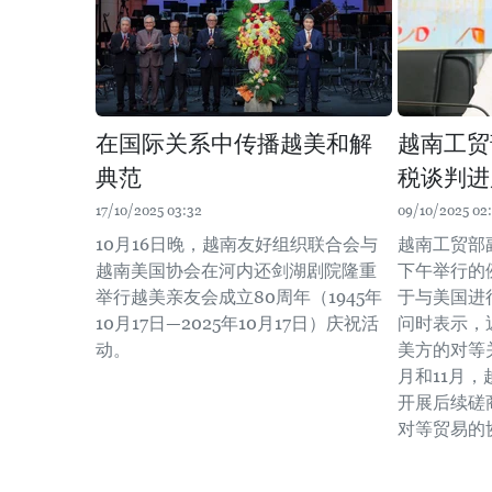
在国际关系中传播越美和解
越南工贸
典范
税谈判进
17/10/2025 03:32
09/10/2025 02
10月16日晚，越南友好组织联合会与
越南工贸部
越南美国协会在河内还剑湖剧院隆重
下午举行的
举行越美亲友会成立80周年（1945年
于与美国进
10月17日—2025年10月17日）庆祝活
问时表示，
动。
美方的对等关
月和11月
开展后续磋
对等贸易的