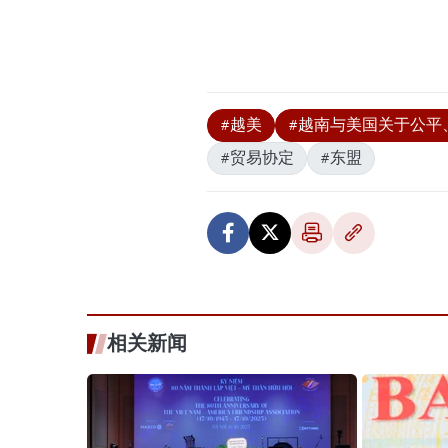
#越美
#越南与美国关于公平
#贸易协定
#东盟
相关新闻