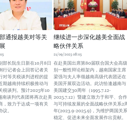
部通报越美对等关
继续进一步深化越美全面战
展
略伙伴关系
:05
21/09/2025 08:05
副部长阮生日新在10月8日
在赴美国出席第80届联合国大会高
例行记者会上回答记者关
别一般性辩论框架内，越南国家主席
行对等关税谈判进程的提
梁强与夫人率领越南高级代表团还在
近期越南持续积极推动与
美国开展双边活动。此访恰逢越南与
税谈判。预计2025年10
美国建交30周年（1995.7.12-
，越南谈判代表团将再次赴美
2025.7.12）暨建立致力于和平、合
商，致力于达成一项有关
与可持续发展的全面战略伙伴关系2
协议。
年(2023.9-2025.9)，为维护两国关
稳定、促进未来全面发展作出贡献。