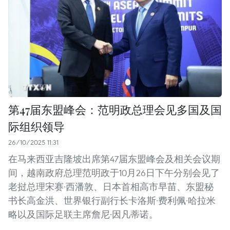
第47届东盟峰会：范明政总理会见多国及国
际组织领导
26/10/2025 11:31
在马来西亚吉隆坡出席第47届东盟峰会及相关会议期
间，越南政府总理范明政于10月26日下午分别会见了
老挝总理宋赛·西潘敦、日本首相高市早苗、东盟秘
书长高金洪、世界银行副行长卡洛斯·费利佩·哈拉米
略以及国际足联主席詹尼·因凡蒂诺。