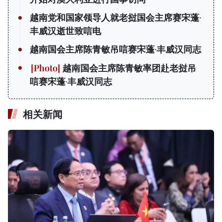
越南党和国家领导人就老挝国会主席赛宋蓬·
丰威汉逝世致唁电
越南国会主席陈青敏吊唁赛宋蓬·丰威汉同志
越南国会主席陈青敏率团赴老挝吊
唁赛宋蓬·丰威汉同志
相关新闻