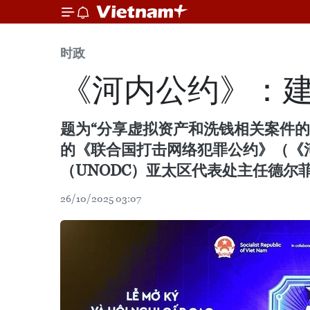
时政
《河内公约》：
题为“分享虚拟资产和洗钱相关案件的
的《联合国打击网络犯罪公约》（《
（UNODC）亚太区代表处主任德尔菲娜·尚
26/10/2025 03:07