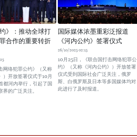
约》：推动全球打
国际媒体浓墨重彩泛报道
罪合作的重要转折
《河内公约》签署仪式
26/10/2025 02:15
10月25日，《联合国打击网络犯罪公
:25
约》（又称《河内公约》）开放签署
击网络犯罪公约》（又称
仪式受到国际社会广泛关注，俄罗
》）开放签署仪式于10月
斯、白俄罗斯及日本等多国媒体均对
南首都河内举行，引起了国
此进行了及时报道。
界的广泛关注。 ​