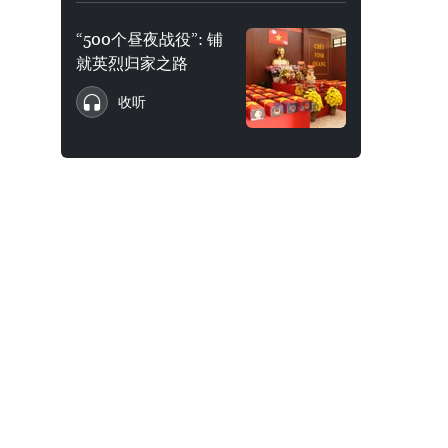
“500个昼夜战役”: 铺
就英烈归家之路
收听