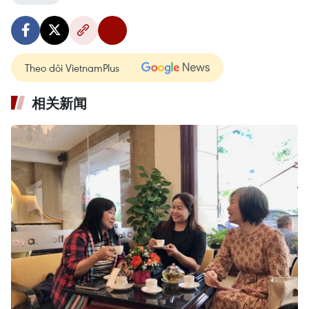
Theo dõi VietnamPlus
相关新闻