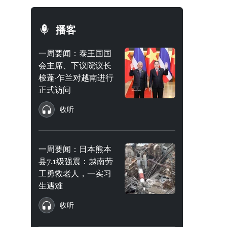
播客
一周要闻：泰王国国
会主席、下议院议长
梭蓬·乍兰对越南进行
正式访问
收听
一周要闻：日本熊本
县7.1级强震：越南劳
工勇救老人，一实习
生遇难
收听