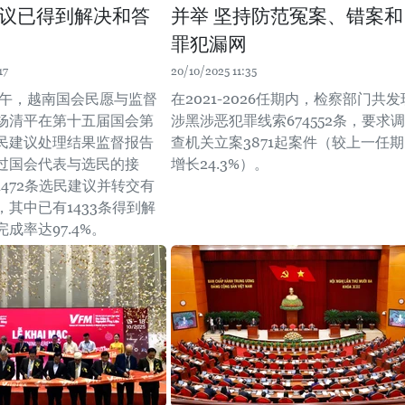
议已得到解决和答
并举 坚持防范冤案、错案和
罪犯漏网
17
20/10/2025 11:35
日下午，越南国会民愿与监督
在2021-2026任期内，检察部门共发
杨清平在第十五届国会第
涉黑涉恶犯罪线索674552条，要求调
民建议处理结果监督报告
查机关立案3871起案件（较上一任期
过国会代表与选民的接
增长24.3%）。
472条选民建议并转交有
其中已有1433条得到解
率达97.4%。 ​