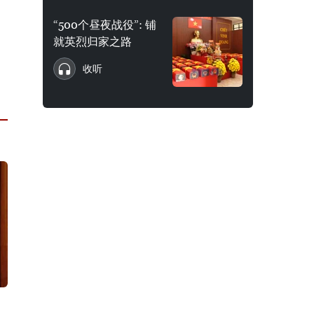
“500个昼夜战役”: 铺
就英烈归家之路
收听