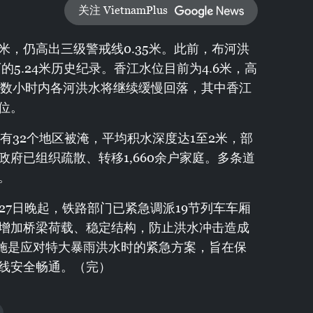
关注 VietnamPlus
5米，仍高出三级警戒线0.35米。此前，布河洪
下的5.24米历史纪录。香江水位目前为4.6米，高
未来数小时内各河洪水将继续缓慢回落，其中香江
位。
有32个地区被淹，平均积水深度达1至2米，部
府已组织疏散、转移1,660余户家庭。多条道
。
27日晚起，铁路部门已紧急调派19节列车车厢
增加桥梁荷载、稳定结构，防止洪水冲击造成
措施是应对特大暴雨洪水时的紧急方案，旨在保
线安全畅通。（完）