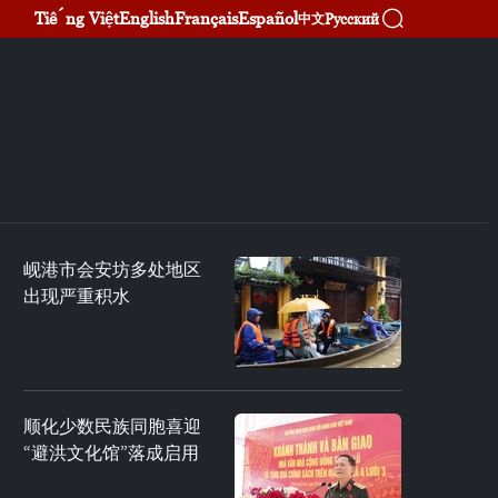
Tiếng Việt
English
Français
Español
Русский
中文
岘港市会安坊多处地区
出现严重积水
顺化少数民族同胞喜迎
“避洪文化馆”落成启用