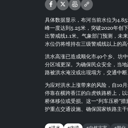
具体数据显示，布河当前水位为4.8
峰一度达到5.25米，突破2020年创
出警戒线1.1米。气象部门预测，
水位仍将维持在三级警戒线以上的高
洪水高涨已造成顺化市40个乡、坊中
分区域更深。为确保民众安全，当地政
路被洪水淹没或出现塌方，交通中断
为应对洪水上涨带来的风险，自10月
停靠在横跨香江的白虎铁路桥上，以
桥体移位或受损。这一“列车压桥”
护重点交通设施、确保国家铁路主干
#洪水
#内涝
#自然灾害
#顺化