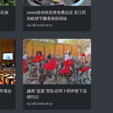
社区旅
2000份传统煎饼免费品尝 安江民
间糕饼节飘香南部风味
04/08/2026 02:12
常规会
越南“蓝盔”部队在阿卜耶伊留下温
情印记
03/08/2026 06:32