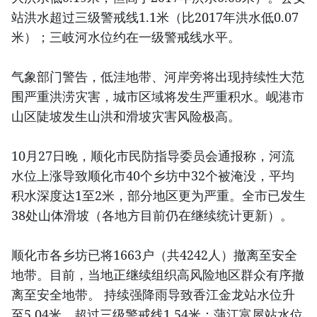
站洪水超过三级警戒线1.1米（比2017年洪水低0.07
米）；三岐河水位约在一级警戒线水平。
气象部门警告，低洼地带、河岸旁将出现持续性大范
围严重洪涝灾害，城市区域将发生严重积水。岘港市
山区陡坡发生山洪和滑坡灾害风险极高。
10月27日晚，顺化市民防指导委员会通报称，河流
水位上涨导致顺化市40个乡坊中32个被淹没，平均
积水深度达1至2米，部分地区更为严重。全市已发生
38处山体滑坡（各地方目前仍在继续统计更新）。
顺化市各乡坊已将1663户（共4242人）撤离至安全
地带。目前，当地正继续组织高风险地区群众有序撤
离至安全地带。 持续强降雨导致香江金龙站水位升
至5.04米，超过三级警戒线1.54米；蒲江富屋站水位