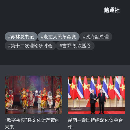
越通社
#苏林总书记
#老挝人民革命党
#政府副总理
#第十二次理论研讨会
#吉乔·凯坎匹吞
“数字桥梁”将文化遗产带向
越南—泰国持续深化议会合
未来
作