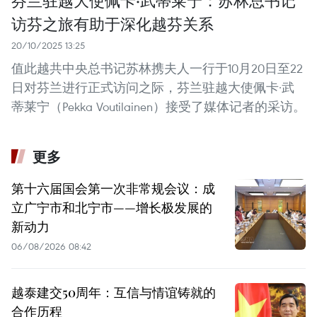
芬兰驻越大使佩卡·武蒂莱宁：苏林总书记
访芬之旅有助于深化越芬关系
20/10/2025 13:25
值此越共中央总书记苏林携夫人一行于10月20日至22
日对芬兰进行正式访问之际，芬兰驻越大使佩卡·武
蒂莱宁（Pekka Voutilainen）接受了媒体记者的采访。
更多
第十六届国会第一次非常规会议：成
立广宁市和北宁市——增长极发展的
新动力
06/08/2026 08:42
越泰建交50周年：互信与情谊铸就的
合作历程