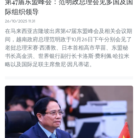
第47届东盟峰会：范明政总理会见多国及国
际组织领导
26/10/2025 11:31
在马来西亚吉隆坡出席第47届东盟峰会及相关会议期
间，越南政府总理范明政于10月26日下午分别会见了
老挝总理宋赛·西潘敦、日本首相高市早苗、东盟秘
书长高金洪、世界银行副行长卡洛斯·费利佩·哈拉米
略以及国际足联主席詹尼·因凡蒂诺。