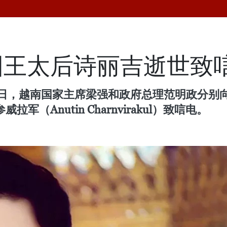
国王太后诗丽吉逝世致
7日，越南国家主席梁强和政府总理范明政分别向
参威拉军（Anutin Charnvirakul）致唁电。