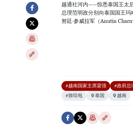
越通社河内——惊悉泰国王太后
总理范明政分别向泰国国王玛哈·哇集
努廷·参威拉军（Anutin Char
#越南国家主席梁强
#政府总
#致唁电
泰国
越南