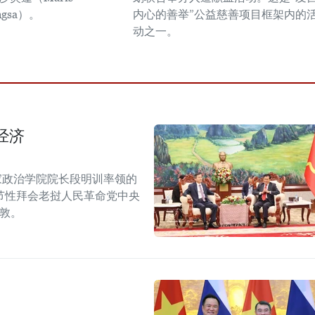
ngsa）。
内心的善举”公益慈善项目框架内的
动之一。
经济
家政治学院院长段明训率领的
节性拜会老挝人民革命党中央
潘敦。