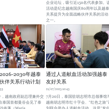
企业论坛，吸引近150名代表参加。
活动是纪念越南国庆80周年以及越
关系提升为全面战略伙伴关系的活动
之一。
026-2030年越泰
通过人道献血活动加强越泰
伙伴关系行动计划
友好关系
:33
21/07/2025 10:43
下午，越南政府副总理兼外交
7月20日，泰国驻胡志明市总领事馆
在泰国首都曼谷会见了泰
越南胡志明市红十字会、“红色之旅”
沙炎蓬（Maris
划联合举办人道献血活动。这是“发