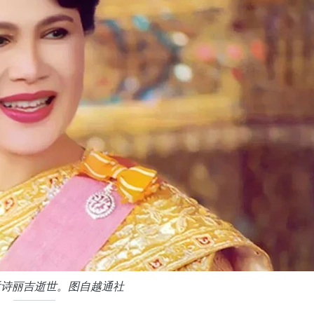
后诗丽吉逝世。图自越通社