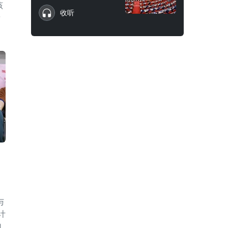
该
收听
泰
与
计
自