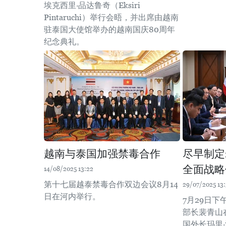
埃克西里·品达鲁奇（Eksiri
Pintaruchi）举行会晤，并出席由越南
驻泰国大使馆举办的越南国庆80周年
纪念典礼。
越南与泰国加强禁毒合作
尽早制定2
全面战略
14/08/2025 13:22
第十七届越泰禁毒合作双边会议8月14
29/07/2025 13
日在河内举行。
7月29日
部长裴青山
国外长玛里·