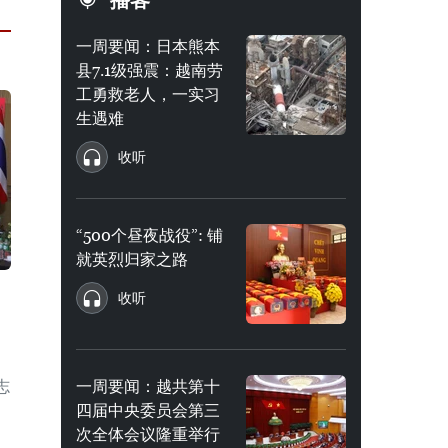
播客
一周要闻：日本熊本
县7.1级强震：越南劳
工勇救老人，一实习
生遇难
收听
“500个昼夜战役”: 铺
就英烈归家之路
收听
志
一周要闻：越共第十
四届中央委员会第三
国
次全体会议隆重举行