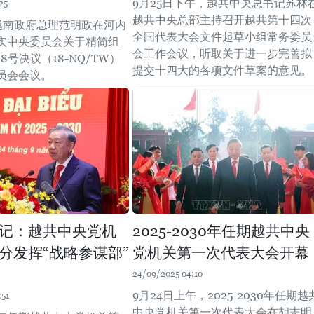
9月25日下午，越共中央总书记苏林
25
越共中央总部主持召开越共第十四次
，越南政府总理范明政在河内
全国代表大会文件起草小组常务委员
实中央委员会关于精简组
会工作会议，听取关于进一步完善拟
8号决议（18-NQ/TW）
提交十四大的各项文件草案的意见。
员会会议。
记：越共中央党机
2025-2030年任期越共中央
分发挥“战略参谋部”
党机关第一次代表大会开幕
24/09/2025 04:10
9月24日上午，2025-2030年任期越
:51
中央党机关第一次代表大会在胡志明