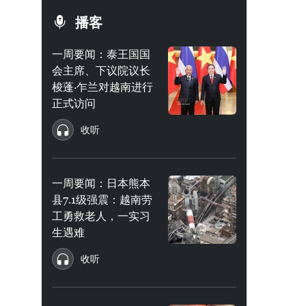
播客
一周要闻：泰王国国
会主席、下议院议长
梭蓬·乍兰对越南进行
正式访问
收听
一周要闻：日本熊本
县7.1级强震：越南劳
工勇救老人，一实习
生遇难
收听