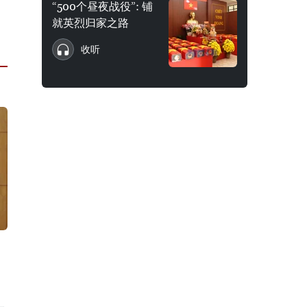
“500个昼夜战役”: 铺
就英烈归家之路
收听