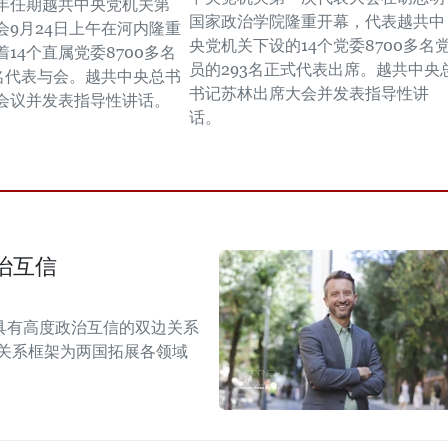
030年任期越共中央党机关第
国家政治学院隆重开幕，代表越共中
会9月24日上午在河内隆重
央党机关下设的14个党委8700多名
14个直属党委8700多名
员的293名正式代表出席。越共中央
3名代表与会。越共中央总书
书记苏林出席大会并发表指导性讲
会议并发表指导性讲话。
话。
治互信
具有高度政治互信的双边关系
伴关系框架为两国拓展各领域