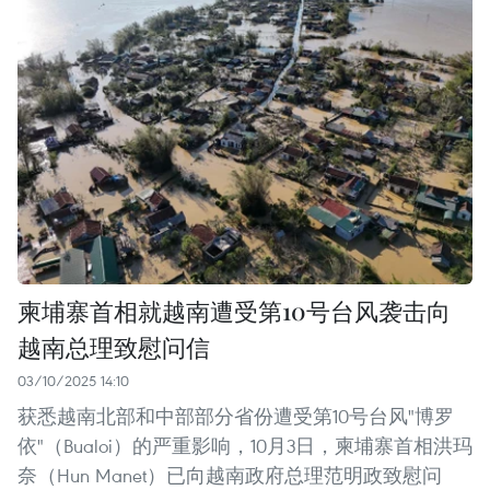
柬埔寨首相就越南遭受第10号台风袭击向
越南总理致慰问信
03/10/2025 14:10
获悉越南北部和中部部分省份遭受第10号台风"博罗
依"（Bualoi）的严重影响，10月3日，柬埔寨首相洪玛
奈（Hun Manet）已向越南政府总理范明政致慰问