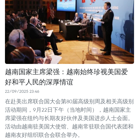
越南国家主席梁强：越南始终珍视美国爱
好和平人民的深厚情谊
22/09/2025 23:46
在赴美出席联合国大会第80届高级别周及相关高级别
活动期间，9月22日下午（当地时间），越南国家主
席梁强在纽约与长期友好伙伴及美国进步人士会面。
活动由越南驻美国大使馆、越南常驻联合国代表团和
越南友好组织联合会联合举办。