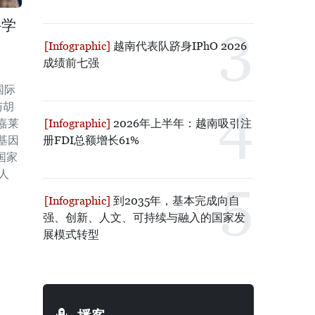
科学
越南代表队跻身IPhO 2026
成绩前七强
国际
与胡
2026年上半年：越南吸引注
嘉莱
册FDI总额增长61%
基因
国家
人
。
到2035年，基本完成向自
强、创新、人文、可持续与融入的国家发
展模式转型