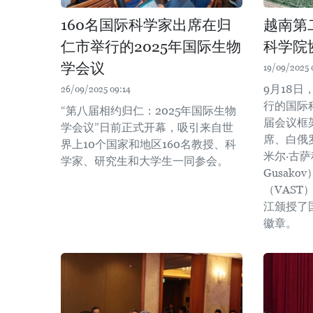
160名国际科学家出席在归
越南第
仁市举行的2025年国际生物
科学院
学会议
19/09/2025 
9月18
26/09/2025 09:14
行的国际科
“第八届相约归仁：2025年国际生物
届会议框
学会议”日前正式开幕，吸引来自世
席、白俄
界上10个国家和地区160名教授、科
米尔·古萨科
学家、研究生和大学生一同参会。
Gusak
（VAS
江颁授了
徽章。