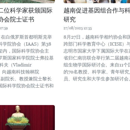
二位科学家获颁国际
越南促进基因组合作与
协会院士证书
研究
07:59
27/08/2025 12:55
日，在白俄罗斯首都明斯克举
8月27日，越南科学相约协会和
学院协会（IAAS）第38
跨部门科学教育中心（ICISE）
架内，国际科学院协会主
志明市国家大学下属国际大学在
罗斯国家科学院院士弗拉基
省归仁南坊联合举行第二届越南
夫（Vladimir
组生物学国际研讨会。来自11个
ov）向越南科技翰林院
的70名教授、科学家、青年研究
T）副院长、教授兼院士黎长
员、研究生和大学生参加研讨会
国际科学院协会院士证书和