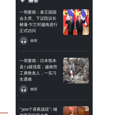
播客
一周要闻：泰王国国
会主席、下议院议长
梭蓬·乍兰对越南进行
正式访问
收听
一周要闻：日本熊本
县7.1级强震：越南劳
工勇救老人，一实习
生遇难
收听
“500个昼夜战役”: 铺