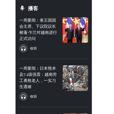
播客
一周要闻：泰王国国
会主席、下议院议长
梭蓬·乍兰对越南进行
正式访问
收听
一周要闻：日本熊本
县7.1级强震：越南劳
工勇救老人，一实习
生遇难
收听