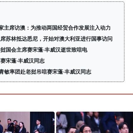
家主席访澳：为推动两国经贸合作发展注入动力
主席苏林抵达悉尼，开始对澳大利亚进行国事访问
挝国会主席赛宋蓬·丰威汉逝世致唁电
赛宋蓬·丰威汉同志
青敏率团赴老挝吊唁赛宋蓬·丰威汉同志