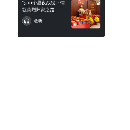
“500个昼夜战役”: 铺
就英烈归家之路
收听