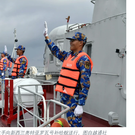
号舰水手向新西兰奥特亚罗瓦号补给舰送行。图自越通社