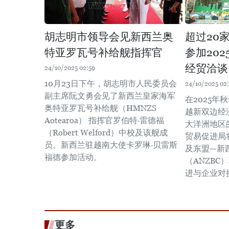
胡志明市领导会见新西兰奥
超过20
特亚罗瓦号补给舰指挥官
参加20
经贸洽谈
24/10/2025 02:59
10月23日下午，胡志明市人民委员会
24/10/2025 02
副主席阮文勇会见了新西兰皇家海军
在2025
奥特亚罗瓦号补给舰（HMNZS
越新双边经
Aotearoa） 指挥官罗伯特·雷德福
大洋洲地区
（Robert Welford）中校及该舰成
贸易促进局
员。新西兰驻越南大使卡罗琳·贝雷斯
及东盟—新
福德参加活动。
（ANZB
进与企业对
更多