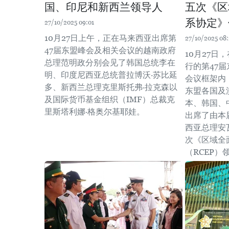
国、印尼和新西兰领导人
五次《区
系协定》
27/10/2025 09:01
10月27日上午，正在马来西亚出席第
27/10/2025 08
47届东盟峰会及相关会议的越南政府
10月27日
总理范明政分别会见了韩国总统李在
行的第47
明、印度尼西亚总统普拉博沃·苏比延
会议框架内
多、新西兰总理克里斯托弗·拉克森以
东盟各国及
及国际货币基金组织（IMF）总裁克
本、韩国、
里斯塔利娜·格奥尔基耶娃。
出席了由本
西亚总理安
次《区域全
（RCEP）