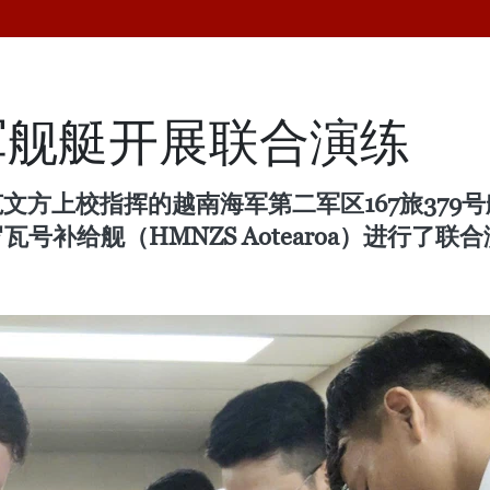
军舰艇开展联合演练
范文方上校指挥的越南海军第二军区167旅379号舰
瓦号补给舰（HMNZS Aotearoa）进行了联