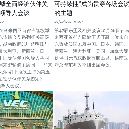
域全面经济伙伴关
可持续性”成为贯穿各场会
领导人会议
的主题
:20
26/10/2025 04:07
，在马来西亚首都吉隆坡举
第47届东盟及相关会议10月26日在
届东盟峰会及系列相关高级
来西亚首都吉隆坡正式开幕，位来自
，越南政府总理范明政与
东盟成员国以及中国、日本、韩国、
澳大利亚、新西兰、日
新西兰、澳大利亚、美国、加拿大等
中国等伙伴国领导人共同
伙伴国元首或政府首脑出席。越南政
届东盟轮值主席国——马来
府总理范明政率团出席会议。
瓦尔·易卜拉欣主持的第五
面经济伙伴关系协定》
领导人会议。