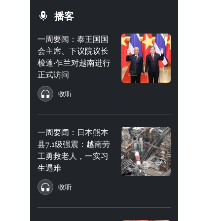
播客
一周要闻：泰王国国
会主席、下议院议长
梭蓬·乍兰对越南进行
正式访问
收听
一周要闻：日本熊本
县7.1级强震：越南劳
工勇救老人，一实习
生遇难
收听