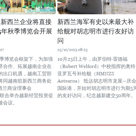
家新西兰企业将直接
新西兰海军有史以来最大补
25年秋季博览会开展
给舰对胡志明市进行友好访
问
:27
23/10/2025 08:25
年秋季博览会框架下，为加强
10月23日上午，由罗伯特·雷德福
济合作、拓展越南企业在
（Robert Welford）中校指挥的奥特
的出口机遇，越南工贸部
亚罗瓦号补给舰（HMNZS
将同越南驻新西兰商务处
Aotearoa） 抵达胡志明市龙屋—庆
西兰商业理事会
国际港，开始对胡志明市进行为期5
C）联合举办越新经贸投资促
的友好访问，纪念越新建交50周年。
接会议。