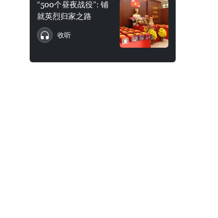
“500个昼夜战役”: 铺
就英烈归家之路
收听