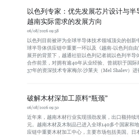
以色列专家：优先发展芯片设计与半
越南实际需求的发展方向
06/08/2026 09:58
以色列目前被评为全球半导体技术领域顶尖的创新
球半导体供应链中重要一环以及《越南-以色列自由贸
展开的背景下，越通社驻以色列记者就以色列半导
合作前景，对拥有逾40年从业经验、曾就职于国际
37年的资深技术专家梅尔·沙莱夫（Mel Shalev）
破解木材深加工原料“瓶颈”
06/08/2026 09:50
近年来，越南木材行业实现强劲发展，出口额持续增长
元。越南木材及木制品已进入全球140多个国家和
应链中重要木材加工中心，主要市场包括美国、日