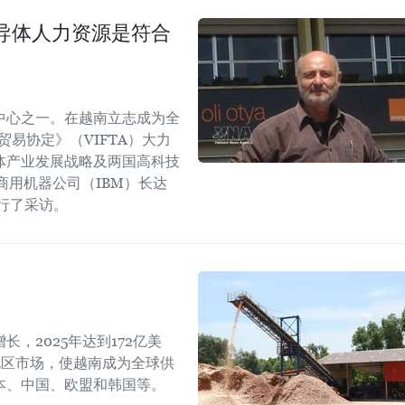
导体人力资源是符合
中心之一。在越南立志成为全
易协定》（VIFTA）大力
体产业发展战略及两国高科技
商用机器公司（IBM）长达
进行了采访。
，2025年达到172亿美
地区市场，使越南成为全球供
本、中国、欧盟和韩国等。