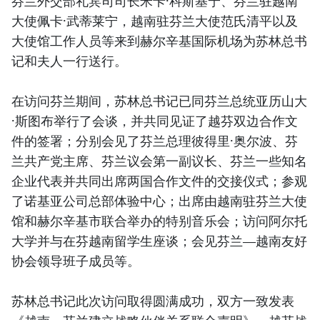
芬兰外交部礼宾司司长米卡·科斯基宁、芬兰驻越南
大使佩卡·武蒂莱宁，越南驻芬兰大使范氏清平以及
大使馆工作人员等来到赫尔辛基国际机场为苏林总书
记和夫人一行送行。
在访问芬兰期间，苏林总书记已同芬兰总统亚历山大
·斯图布举行了会谈，并共同见证了越芬双边合作文
件的签署；分别会见了芬兰总理彼得里·奥尔波、芬
兰共产党主席、芬兰议会第一副议长、芬兰一些知名
企业代表并共同出席两国合作文件的交接仪式；参观
了诺基亚公司总部体验中心；出席由越南驻芬兰大使
馆和赫尔辛基市联合举办的特别音乐会；访问阿尔托
大学并与在芬越南留学生座谈；会见芬兰—越南友好
协会领导班子成员等。
苏林总书记此次访问取得圆满成功，双方一致发表