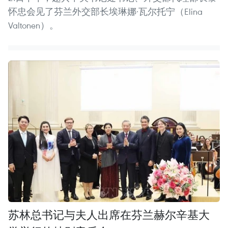
怀忠会见了芬兰外交部长埃琳娜·瓦尔托宁（Elina
Valtonen）。
苏林总书记与夫人出席在芬兰赫尔辛基大