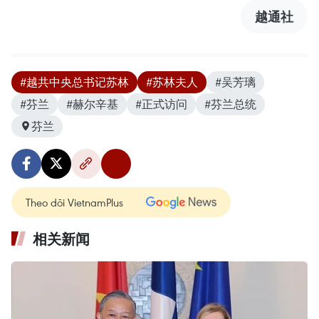
越通社
#越共中央总书记苏林
#苏林夫人
#吴芳璃
#芬兰
#赫尔辛基
#正式访问
#芬兰总统
芬兰
Theo dõi VietnamPlus
相关新闻