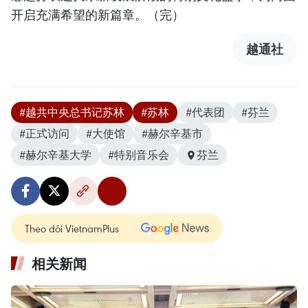
开启充满希望的新篇章。（完）
越通社
#越共中央总书记苏林
#苏林
#代表团
#芬兰
#正式访问
#大使馆
#赫尔辛基市
#赫尔辛基大学
#特别音乐会
芬兰
Theo dõi VietnamPlus
相关新闻