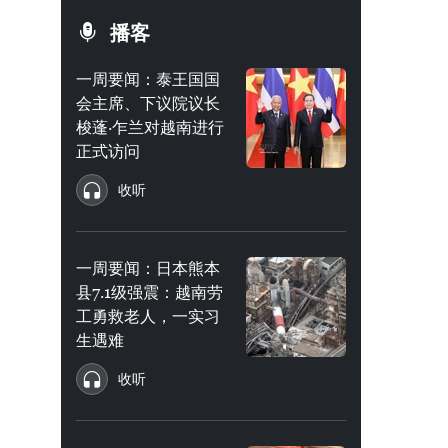
播客
一周要闻：泰王国国
会主席、下议院议长
梭蓬·乍兰对越南进行
正式访问
收听
一周要闻：日本熊本
县7.1级强震：越南劳
工勇救老人，一实习
生遇难
收听