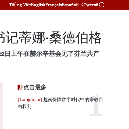
Tiếng Việt
English
Français
Español
Русский
中文
记蒂娜·桑德伯格
月22日上午在赫尔辛基会见了芬兰共产
点击最多
越南保障数字时代中的宗教自
由权利