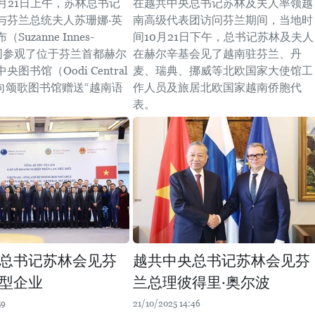
月21日上午，苏林总书记
在越共中央总书记苏林及夫人率领越
与芬兰总统夫人苏珊娜·英
南高级代表团访问芬兰期间，当地时
uzanne Innes-
间10月21日下午，总书记苏林及夫人
共同参观了位于芬兰首都赫尔
在赫尔辛基会见了越南驻芬兰、丹
图书馆（Oodi Central
麦、瑞典、挪威等北欧国家大使馆工
）, 向颂歌图书馆赠送“越南语
作人员及旅居北欧国家越南侨胞代
表。
总书记苏林会见芬
越共中央总书记苏林会见芬
型企业
兰总理彼得里·奥尔波
59
21/10/2025 14:46