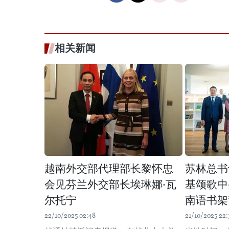
相关新闻
越南外交部代理部长黎怀忠
苏林总书
会见芬兰外交部长埃琳娜·瓦
基颂歌中
尔托宁
南语书架
22/10/2025 02:48
21/10/2025 22: