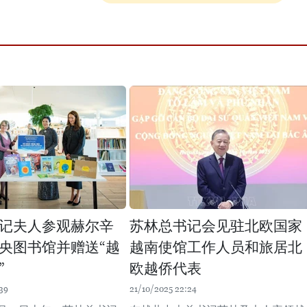
记夫人参观赫尔辛
苏林总书记会见驻北欧国家
央图书馆并赠送“越
越南使馆工作人员和旅居北
”
欧越侨代表
39
21/10/2025 22:24