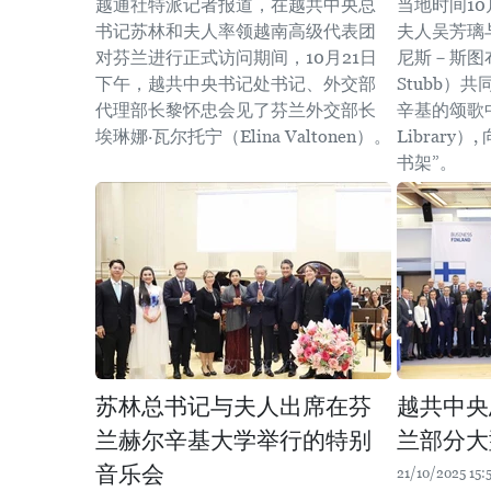
越通社特派记者报道，在越共中央总
当地时间10
书记苏林和夫人率领越南高级代表团
夫人吴芳璃
对芬兰进行正式访问期间，10月21日
尼斯－斯图布（S
下午，越共中央书记处书记、外交部
Stubb）
代理部长黎怀忠会见了芬兰外交部长
辛基的颂歌中央
埃琳娜·瓦尔托宁（Elina Valtonen）。
Library
书架”。
苏林总书记与夫人出席在芬
越共中央
兰赫尔辛基大学举行的特别
兰部分大
音乐会
21/10/2025 15: