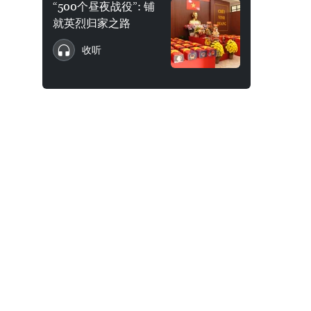
“500个昼夜战役”: 铺
就英烈归家之路
收听