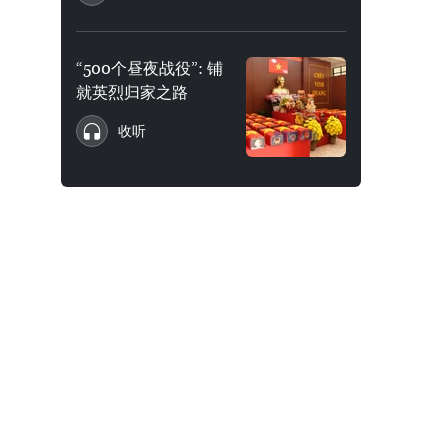
“500个昼夜战役”: 铺
就英烈归家之路
收听