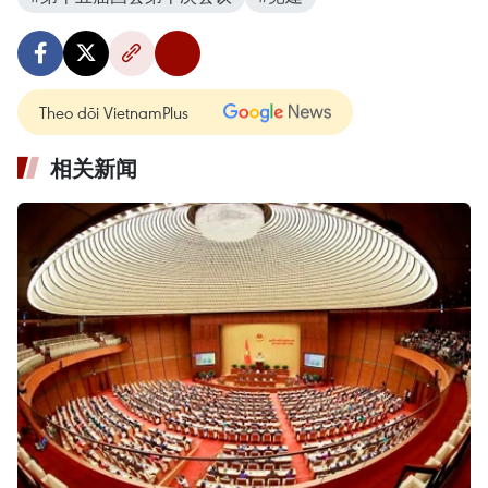
Theo dõi VietnamPlus
相关新闻