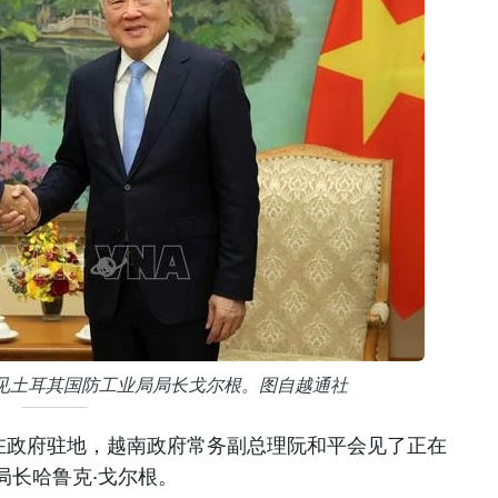
见土耳其国防工业局局长戈尔根。图自越通社
午在政府驻地，越南政府常务副总理阮和平会见了正在
局长哈鲁克·戈尔根。