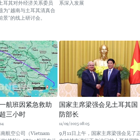
土耳其对外经济关系委员
系深入发展
题为“越南与土耳其清真合
前景”的线上研讨会。
一航班因紧急救助
国家主席梁强会见土耳其国
超三小时
防部长
14
11/09/2025 08:05
南航空公司（Vietnam
9月11日上午，国家主席梁强会见了