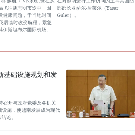
s，简称‘越航’）VN30航班在从
在对越南进行工作访问的土耳其国防
福飞往胡志明市途中，因
部部长亚萨尔·居莱尔（Yasar
发健康问题，于当地时间
Guler）。
起飞后临时改变航程，紧急
其伊斯坦布尔国际机场。
新基础设施规划和发
持召开与政府党委及各机关
础设施，使越南发展成为现代
W号结论。