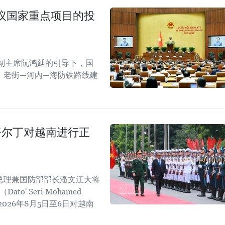
议国家重点项目的投
副主席阮鸿延的引导下，国
；老街—河内—海防铁路线建
努尔丁对越南进行正
总理兼国防部部长潘文江大将
' Seri Mohamed
于2026年8月5日至6日对越南