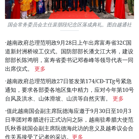
国会常务委员会主任裴朋段纪念区落成典礼。图自越通社
·越南政府总理范明政9月28日上午出席富寿省32C国
道新封洲桥竣工仪式。国防部部长潘文江大将，建设
部部长陈鸿明，富寿省委书记邓春峰等领导代表一同
出席仪式。
更多
·越南政府总理范明政27日签发第174/CĐ-TTg号紧急
通知，要求各部委各地区集中精力，应对今年第10号
台风及洪水、山体滑坡、山洪等自然灾害。
更多
·值此越南国会副主席阮德海应邀于9月30日至10月3
日率团对希腊进行正式访问之际，越南驻希腊大使范
氏秋香就国会副主席阮德海此访的意义及越希议会合
作关系接受了记者的采访。
更多