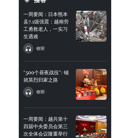
播客
一周要闻：日本熊本
县7.1级强震：越南劳
工勇救老人，一实习
生遇难
收听
“500个昼夜战役”: 铺
就英烈归家之路
收听
一周要闻：越共第十
四届中央委员会第三
次全体会议隆重举行