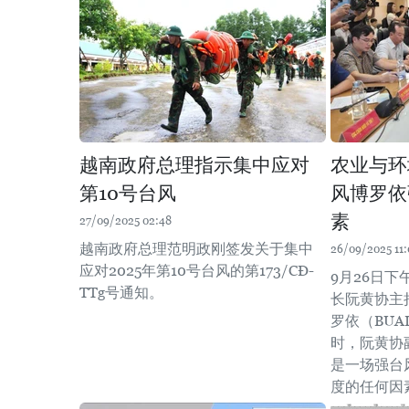
越南政府总理指示集中应对
农业与环
第10号台风
风博罗依
素
27/09/2025 02:48
越南政府总理范明政刚签发关于集中
26/09/2025 11:
应对2025年第10号台风的第173/CĐ-
9月26日
TTg号通知。
长阮黄协主
罗依（BUA
时，阮黄协
是一场强台
度的任何因