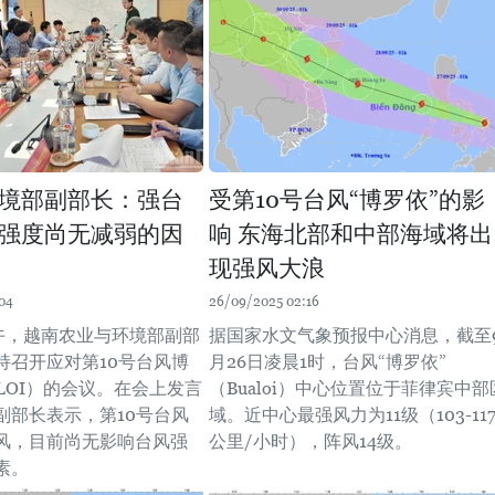
境部副部长：强台
受第10号台风“博罗依”的影
强度尚无减弱的因
响 东海北部和中部海域将出
现强风大浪
04
26/09/2025 02:16
下午，越南农业与环境部副部
据国家水文气象预报中心消息，截至
持召开应对第10号台风博
月26日凌晨1时，台风“博罗依”
LOI）的会议。在会上发言
（Bualoi）中心位置位于菲律宾中部
副部长表示，第10号台风
域。近中心最强风力为11级（103-11
风，目前尚无影响台风强
公里/小时），阵风14级。
素。