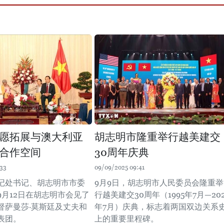
愿拓展与澳大利亚
胡志明市隆重举行越美建交
合作空间
30周年庆典
:33
09/09/2025 09:41
记处书记、胡志明市市委
9月9日，胡志明市人民委员会隆重举
9月12日在胡志明市会见了
行越美建交30周年（1995年7月—202
督萨曼莎·莫斯廷及丈夫和
年7月）庆典，标志着两国双边关系
表团。
上的重要里程碑。