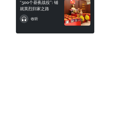
“500个昼夜战役”: 铺
就英烈归家之路
收听