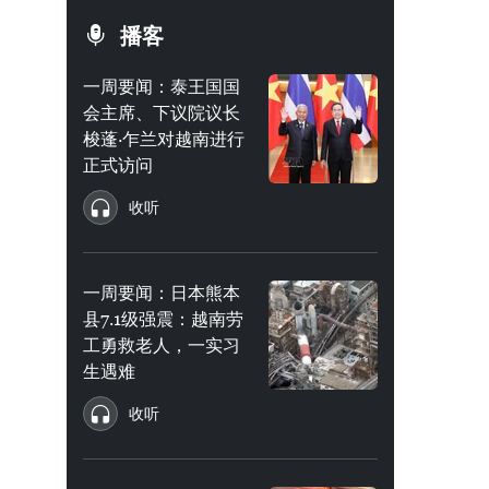
播客
一周要闻：泰王国国
会主席、下议院议长
梭蓬·乍兰对越南进行
正式访问
收听
一周要闻：日本熊本
县7.1级强震：越南劳
工勇救老人，一实习
生遇难
收听