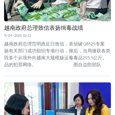
越南政府总理致信表扬缉毒战绩
11/09/2025 03:22
越南政府总理范明政近日致信，表
侦破QB525专案
扬有关部门成功组织专项行动，摧
后，当局缴获各类
毁多个从境外向越南大规模贩运毒
毒品295.5公斤。
品的犯罪网络。
图自边防部队