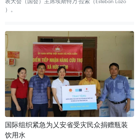
表大会（国会）主席埃斯特万·拉索（Esteban Lazo
）。
国际组织紧急为乂安省受灾民众捐赠瓶装
饮用水