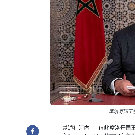
摩洛哥国王
越通社河内——值此摩洛哥国王穆罕默