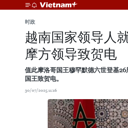
时政
越南国家领导人就
摩方领导致贺电
值此摩洛哥国王穆罕默德六世登基26周年（
国王致贺电。
30/07/2025 11:16