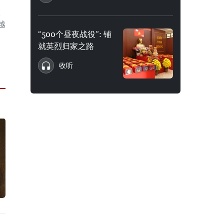
旅
越
“500个昼夜战役”: 铺
就英烈归家之路
收听