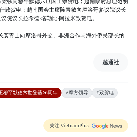
主席梁强向穆罕默德六世国王致贺电；越南政府总理范明
努什致贺电；越南国会主席陈青敏向摩洛哥参议院议长
众议院议长拉希德·塔勒比·阿拉米致贺电。
长裴青山向摩洛哥外交、非洲合作与海外侨民部长纳
越通社
王穆罕默德六世登基26周年
#摩方领导
#致贺电
关注 VietnamPlus