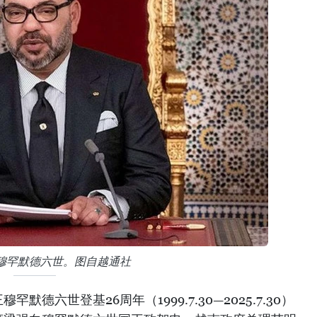
穆罕默德六世。图自越通社
德六世登基26周年（1999.7.30—2025.7.30）