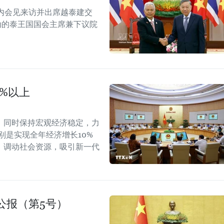
内会见来访并出席越泰建交
念活动的泰王国国会主席兼下议院
0%以上
，同时保持宏观经济稳定，力
别是实现全年经济增长10%
，调动社会资源，吸引新一代
公报（第5号）