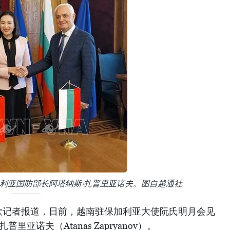
利亚国防部长阿塔纳斯·扎普里亚诺夫。图自越通社
欧记者报道，日前，越南驻保加利亚大使阮氏明月会见
亚诺夫（Atanas Zapryanov）。