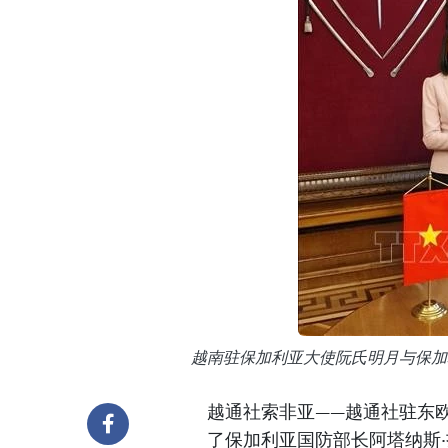
越南驻保加利亚大使阮氏明月与保加
越通社索非亚——越通社驻东
了保加利亚国防部长阿塔纳斯·扎普里