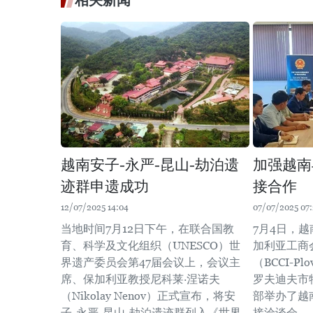
相关新闻
越南安子-永严-昆山-劫泊遗
加强越南
迹群申遗成功
接合作
12/07/2025 14:04
07/07/2025 07:
当地时间7月12日下午，在联合国教
7月4日，
育、科学及文化组织（UNESCO）世
加利亚工商
界遗产委员会第47届会议上，会议主
（BCCI-P
席、保加利亚教授尼科莱·涅诺夫
罗夫迪夫市
（Nikolay Nenov）正式宣布，将安
部举办了越
子-永严-昆山-劫泊遗迹群列入《世界
接洽谈会。