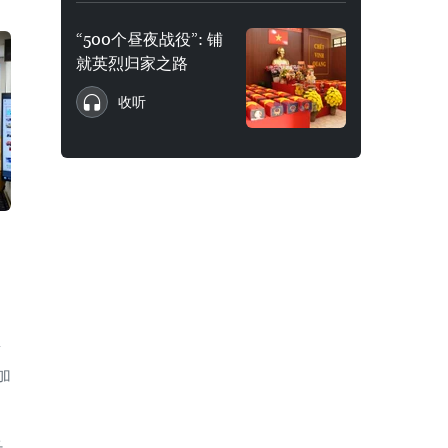
“500个昼夜战役”: 铺
就英烈归家之路
收听
南
加
长