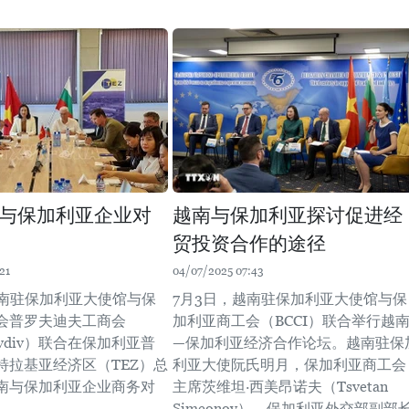
与保加利亚企业对
越南与保加利亚探讨促进经
贸投资合作的途径
21
04/07/2025 07:43
越南驻保加利亚大使馆与保
7月3日，越南驻保加利亚大使馆与保
会普罗夫迪夫工商会
加利亚商工会（BCCI）联合举行越
lovdiv）联合在保加利亚普
—保加利亚经济合作论坛。越南驻保
特拉基亚经济区（TEZ）总
利亚大使阮氏明月，保加利亚商工会
南与保加利亚企业商务对
主席茨维坦·西美昂诺夫（Tsvetan
Simeonov），保加利亚外交部副部