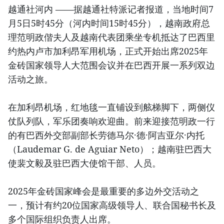
越通社河内 ——据越通社特派记者报道，当地时间7
月5日5时45分（河内时间15时45分），越南政府总
理范明政偕夫人及越南代表团乘坐专机抵达了巴西里
约热内卢市加利昂军用机场，正式开始出席2025年
金砖国家领导人大范围会议并在巴西开展一系列双边
活动之旅。
在加利昂机场，红地毯一直铺设到舷梯脚下，两侧仪
仗队列队，军乐团奏响欢迎曲。前来迎接范明政一行
的有巴西外交部副部长劳德马尔·德·阿吉亚尔·内托
（Laudemar G. de Aguiar Neto）；越南驻巴西大
使裴文毅及驻巴西大使馆干部、人员。
2025年金砖国家峰会是最重要的多边外交活动之
一，预计有约20位国家高级领导人、联合国秘书长及
多个国际组织负责人出席。