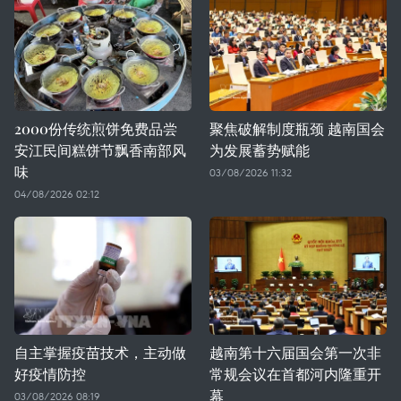
2000份传统煎饼免费品尝
聚焦破解制度瓶颈 越南国会
安江民间糕饼节飘香南部风
为发展蓄势赋能
味
03/08/2026 11:32
04/08/2026 02:12
自主掌握疫苗技术，主动做
越南第十六届国会第一次非
好疫情防控
常规会议在首都河内隆重开
幕
03/08/2026 08:19