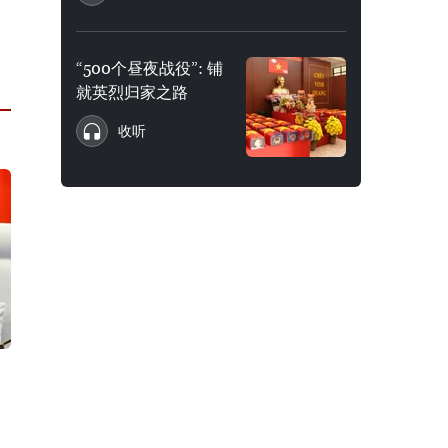
“500个昼夜战役”: 铺
就英烈归家之路
收听