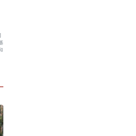
同
基
和