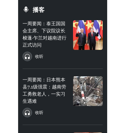
播客
一周要闻：泰王国国
会主席、下议院议长
梭蓬·乍兰对越南进行
正式访问
收听
一周要闻：日本熊本
县7.1级强震：越南劳
工勇救老人，一实习
生遇难
收听