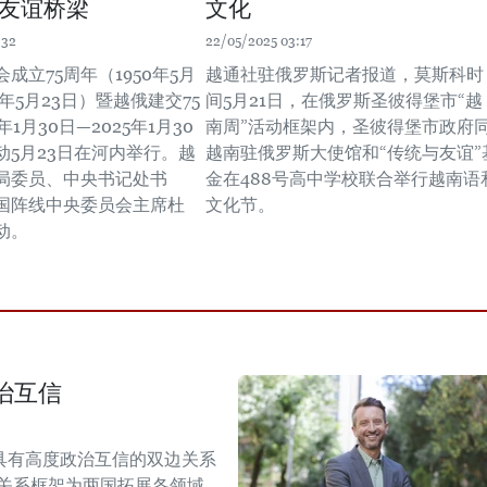
友谊桥梁
文化
:32
22/05/2025 03:17
成立75周年（1950年5月
越通社驻俄罗斯记者报道，莫斯科时
5年5月23日）暨越俄建交75
间5月21日，在俄罗斯圣彼得堡市“越
年1月30日—2025年1月30
南周”活动框架内，圣彼得堡市政府
动5月23日在河内举行。越
越南驻俄罗斯大使馆和“传统与友谊”
局委员、中央书记处书
金在488号高中学校联合举行越南语
国阵线中央委员会主席杜
文化节。
动。
治互信
具有高度政治互信的双边关系
伴关系框架为两国拓展各领域