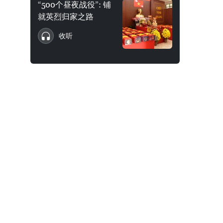
“500个昼夜战役”: 铺
就英烈归家之路
收听