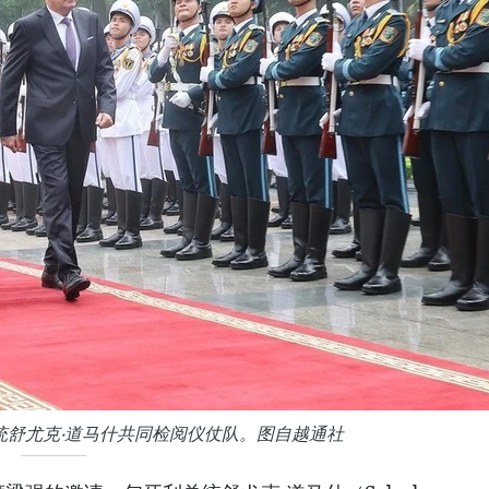
统舒尤克·道马什共同检阅仪仗队。图自越通社