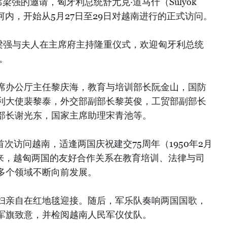
梁强的邀请，匈牙利总统舒尤克·道马什（Sulyok
都河内，开始从5月27日至29日对越南进行的正式访问。
席梁强与夫人在主席府主持隆重仪式，欢迎匈牙利总统
。
席办公厅主任黎庆海，教育与培训部长阮金山，国防
利大使裴黎泰，外交部副部长黎英俊，工贸部副部长
部长谢光东，国家主席助理宋青池等。
首次访问越南，适逢两国庆祝建交75周年（1950年2月
75年来，越匈两国的友好合作关系在教育培训、法律与司
多个领域不断向前发展。
妇亲自在红地毯迎接。随后，军乐队奏响两国国歌，
军旗致意，并检阅越南人民军仪仗队。