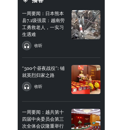
播客
一周要闻：日本熊本
县7.1级强震：越南劳
工勇救老人，一实习
生遇难
收听
“500个昼夜战役”: 铺
就英烈归家之路
收听
一周要闻：越共第十
四届中央委员会第三
次全体会议隆重举行