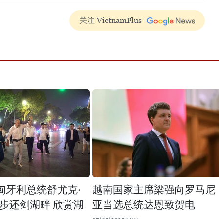
关注 VietnamPlus
匈牙利总统舒尤克·
越南国家主席梁强向罗马尼
步还剑湖畔 欣赏湖
亚当选总统达恩致贺电