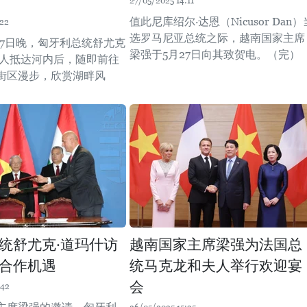
27/05/2025 14:11
值此尼库绍尔·达恩（Nicusor Dan）
:22
选罗马尼亚总统之际，越南国家主席
月27日晚，匈牙利总统舒尤克
梁强于5月27日向其致贺电。（完）
夫人抵达河内后，随即前往
街区漫步，欣赏湖畔风
统舒尤克·道玛什访
越南国家主席梁强为法国总
合作机遇
统马克龙和夫人举行欢迎宴
会
:42