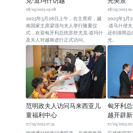
克·道玛什访越
光美景
28/05/2025 03:28
28/05/2025 01
2025年5月28日上午，在主席府，越
2025年5
南国家主席梁强与夫人举行隆重仪
·道马什偕
式，欢迎匈牙利总统苏舒尤克·道玛什
还剑湖周边
及夫人对越南进行正式访问。
光。
范明政夫人访问马来西亚儿
匈牙利总
童福利中心
越开辟新
27/05/2025 07:31
27/05/2025 02