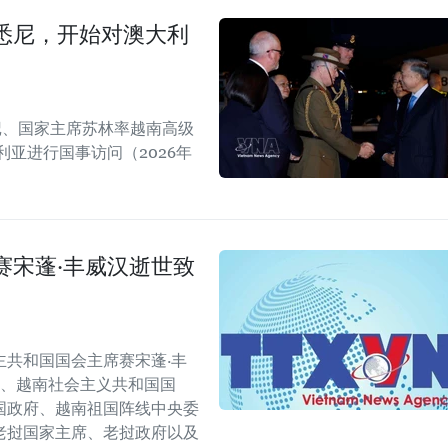
悉尼，开始对澳大利
书记、国家主席苏林率越南高级
亚进行国事访问（2026年
赛宋蓬·丰威汉逝世致
共和国国会主席赛宋蓬·丰
会、越南社会主义共和国国
国政府、越南祖国阵线中央委
老挝国家主席、老挝政府以及