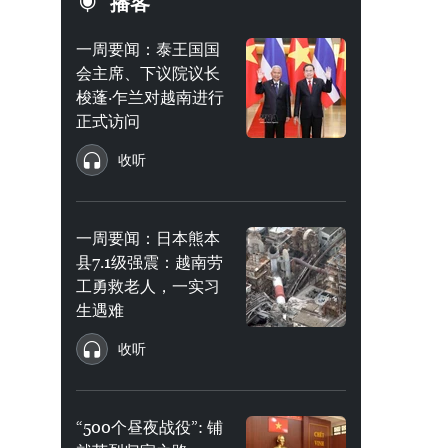
播客
一周要闻：泰王国国
会主席、下议院议长
梭蓬·乍兰对越南进行
正式访问
收听
一周要闻：日本熊本
县7.1级强震：越南劳
工勇救老人，一实习
生遇难
收听
“500个昼夜战役”: 铺