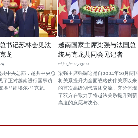
总书记苏林会见法
越南国家主席梁强与法国总
克龙
统马克龙共同会见记者
:24
26/05/2025 13:00
在越共中央总部，越共中央总
梁强主席强调这是自2024年10月两
见了正对越南进行国事访
将关系提升为全面战略伙伴关系以来
统埃马纽埃尔·马克龙。
的首次高级别代表团交流，充分体现
了双方在致力于将越法关系提升到新
高度的意愿与决心。