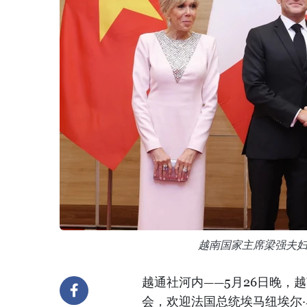
越南国家主席梁强夫
越通社河内——5月26日晚，
会，欢迎法国总统埃马纽埃尔