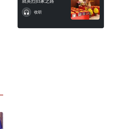
就英烈归家之路
收听