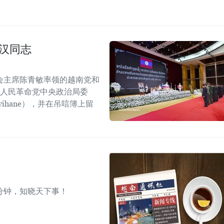
汉同志
会主席陈青敏率领的越南党和
挝人民革命党中央政治局委
mvihane），并在吊唁簿上留
分钟，知晓天下事！