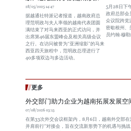
5月28日
28/05/2025 14:47
政府总部会
据越通社特派记者报道，越南政府总
众议院跨党
理范明政与夫人率领的越南代表团圆
密歇根州、
满结束了对马来西亚的正式访问，并
员约翰·穆
出席第46届东盟峰会及相关高级会议
之行。在访问被誉为“亚洲缩影”的马来
西亚四天旅程中，范明政总理进行了
40多项双边与多边活动。
更多
外交部门助力企业为越南拓展发展空
07/08/2026 03:15
在第33次外交会议框架内，8月6日，越南外交部在
并肩前行”对接会，旨在交流新形势下的机遇与挑