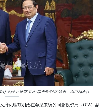
A）副主席纳赛尔·本·苏里曼·阿尔·哈蒂。图自越通社
南政府总理范明政在会见来访的阿曼投资局（OIA）副