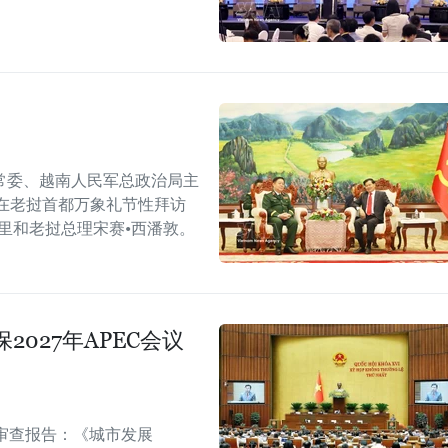
常委、越南人民军总政治局主
在老挝首都万象礼节性拜访
里和老挝总理宋赛•西潘敦。
027年APEC会议
审查报告：《城市发展