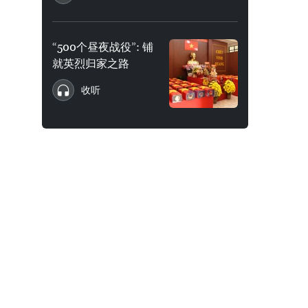
“500个昼夜战役”: 铺
就英烈归家之路
收听