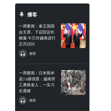
播客
一周要闻：泰王国国
会主席、下议院议长
梭蓬·乍兰对越南进行
正式访问
收听
一周要闻：日本熊本
县7.1级强震：越南劳
工勇救老人，一实习
生遇难
收听