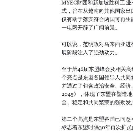
MYEC财团和新加坡胜科工 业
式，旨在从越南向其他国家出
仅有助于落实符合两国可再生
一电网开辟了广阔前景。
可以说，范明政对马来西亚进
展阶段注入了强劲动力。
至于第46届东盟峰会及相关
个亮点是东盟各国领导人共同签
并通过了包含政治安全、经济
2045》，体现了东盟在塑造
全、稳定和共同繁荣的强劲发
第二个亮点是东盟各国已同意今
标志着东盟时隔30年再次扩