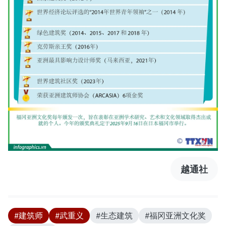
越通社
#建筑师
#武重义
#生态建筑
#福冈亚洲文化奖