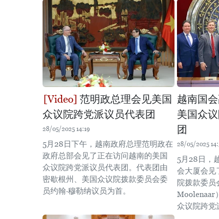
范明政总理会见美国
越南国会
众议院跨党派议员代表团
美国众议
团
28/05/2025 14:19
5月28日下午，越南政府总理范明政在
28/05/2025 14:
政府总部会见了正在访问越南的美国
5月28日
众议院跨党派议员代表团。代表团由
会大厦会见
密歇根州、美国众议院拨款委员会委
院拨款委员会
员约翰·穆勒纳议员为首。
Moolen
众议院跨党派