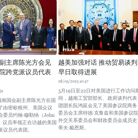
副主席陈光方会见
越美加强对话 推动贸易谈判
院跨党派议员代表
早日取得进展
26/05/2025 10:47
5月19日至22日对美国进行工作访问
51
间，越南工贸部部长、政府谈判代表
，越南国会副主席陈光方在国
团团长阮鸿延会见了美国参议院商务
了由密歇根州、美国众议
委员会主席特德·克鲁兹和美国参议
委员约翰·穆勒纳（John
外交关系委员会和财政委员会成员史
aar）议员率领正在访越的美国
蒂夫·戴恩斯。
议员代表团。 ​