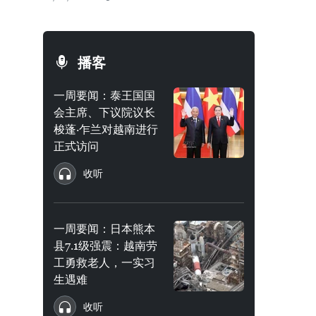
播客
一周要闻：泰王国国
会主席、下议院议长
梭蓬·乍兰对越南进行
正式访问
收听
一周要闻：日本熊本
县7.1级强震：越南劳
工勇救老人，一实习
生遇难
收听