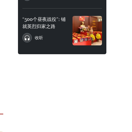
“500个昼夜战役”: 铺
就英烈归家之路
收听