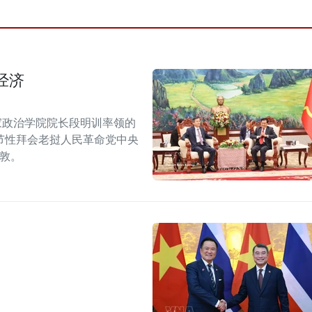
经济
家政治学院院长段明训率领的
节性拜会老挝人民革命党中央
潘敦。