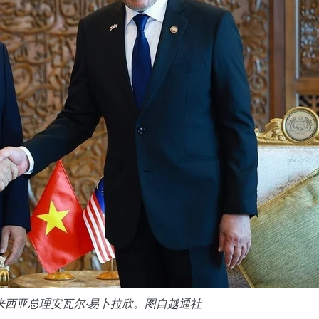
来西亚总理安瓦尔·易卜拉欣。图自越通社