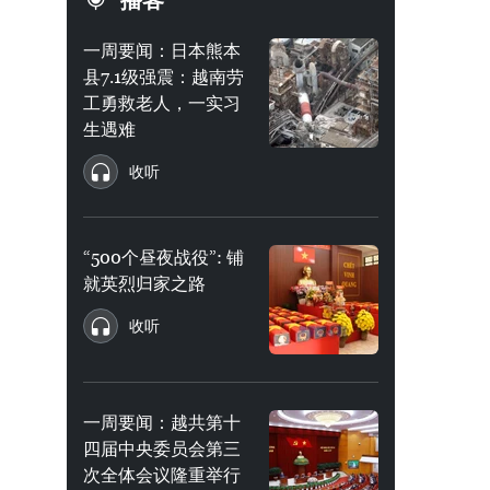
播客
一周要闻：日本熊本
县7.1级强震：越南劳
工勇救老人，一实习
生遇难
收听
“500个昼夜战役”: 铺
就英烈归家之路
收听
一周要闻：越共第十
四届中央委员会第三
次全体会议隆重举行