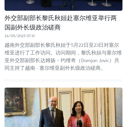
外交部副部长黎氏秋姮赴塞尔维亚举行两
国副外长级政治磋商
24/05/2025 07:31
越南外交部副部长黎氏秋姮于5月22日至23日对塞尔
维亚进行了工作访问。访问期间，黎氏秋姮与塞尔维
亚外交部副部长达姆扬・约维奇（Damjan Jovic）共
同主持了越南 - 塞尔维亚副外长级政治磋商。